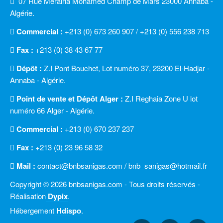
07 Rue Merairia Mohamed Champ de Mars 23000 Annaba -
Algérie.
Commercial :
+213 (0) 673 260 907 / +213 (0) 556 238 713
Fax :
+213 (0) 38 43 67 77
Dépôt :
Z.I Pont Bouchet, Lot numéro 37, 23200 El-Hadjar -
Annaba - Algérie.
Point de vente et Dépôt Alger :
Z.I Reghaia Zone U lot
numéro 66 Alger - Algérie.
Commercial :
+213 (0) 670 237 237
Fax :
+213 (0) 23 96 58 32
Mail :
contact@bnbsanigas.com / bnb_sanigas@hotmail.fr
Copyright © 2026 bnbsanigas.com - Tous droits réservés -
Réalisation
Dypix
.
Hébergement
Hdispo
.