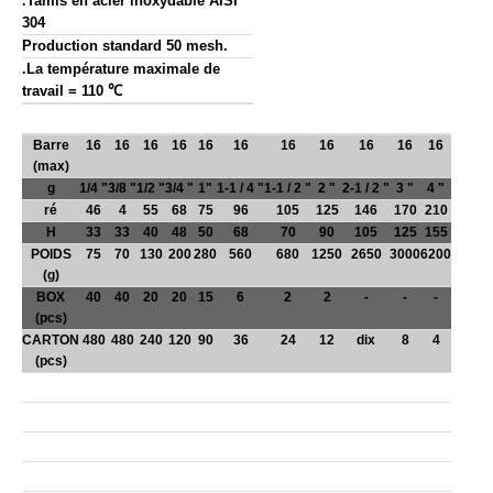
.T
amis
en acier inoxydable AISI
304
Production standard 50 mesh.
.La température maximale de
travail = 110 ℃
Barre
16
16
16
16
16
16
16
16
16
16
16
(max)
g
1/4 "
3/8 "
1/2 "
3/4 "
1"
1-1 / 4 "
1-1 / 2 "
2 "
2-1 / 2 "
3 "
4 "
ré
46
4
55
68
75
96
105
125
146
170
210
H
33
33
40
48
50
68
70
90
105
125
155
POIDS
75
70
130
200
280
560
680
1250
2650
3000
6200
(g)
BOX
40
40
20
20
15
6
2
2
-
-
-
(pcs)
CARTON
480
480
240
120
90
36
24
12
dix
8
4
(pcs)